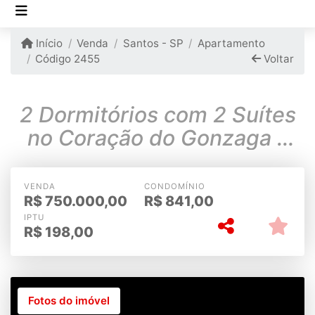
Início
Venda
Santos - SP
Apartamento
Código 2455
Voltar
2 Dormitórios com 2 Suítes
no Coração do Gonzaga –
Santos/SP
VENDA
CONDOMÍNIO
R$
750.000,00
R$
841,00
IPTU
R$
198,00
Fotos do imóvel