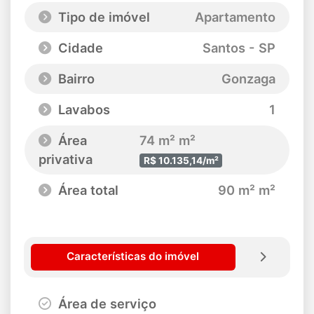
Tipo de imóvel
Apartamento
Cidade
Santos - SP
Bairro
Gonzaga
Lavabos
1
Área
74 m² m²
privativa
R$ 10.135,14/m²
Área total
90 m² m²
Características do imóvel
Área de serviço