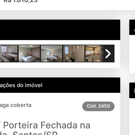
R$
1.010,25
Next
ações do imóvel
Vaga coberta
Cód.
2450
/ Porteira Fechada na