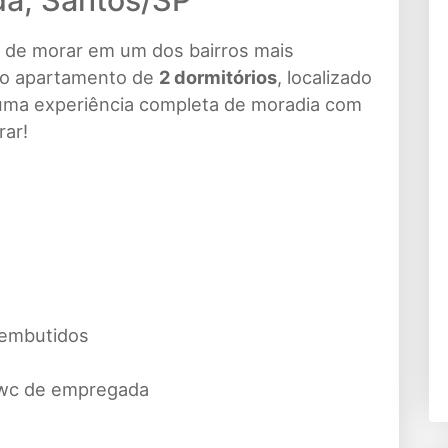
da, Santos/SP
e de morar em um dos bairros mais
so apartamento de
2 dormitórios
, localizado
 uma experiência completa de moradia com
rar!
 embutidos
 wc de empregada