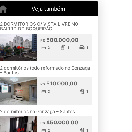
Veja também
2 DORMITÓRIOS C/ VISTA LIVRE NO
BAIRRO DO BOQUEIRÃO
500.000,00
R$
2
1
1
2 dormitórios todo reformado no Gonzaga
– Santos
510.000,00
R$
2
1
2 dormitórios no Gonzaga – Santos
450.000,00
R$
2
1