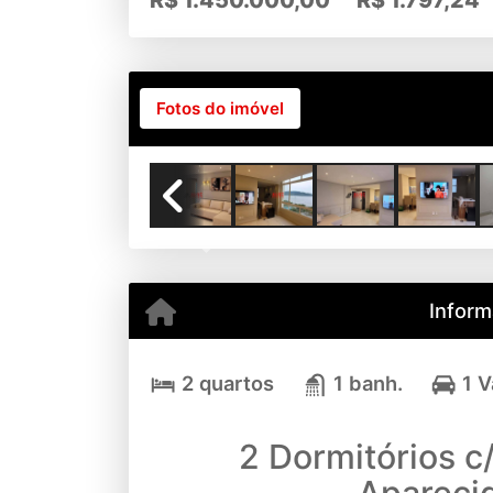
R$
1.450.000,00
R$
1.797,24
Fotos do imóvel
Previous
Inform
2 quartos
1 banh.
1 
2 Dormitórios c