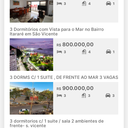
3
4
1
3 Dormitórios com Vista para o Mar no Bairro
Itararé em São Vicente
800.000,00
R$
3
4
1
3 DORMS C/ 1 SUITE , DE FRENTE AO MAR 3 VAGAS
900.000,00
R$
3
3
3
3 dormitorios c/ 1 suite / sala 2 ambientes de
frente- s. vicente