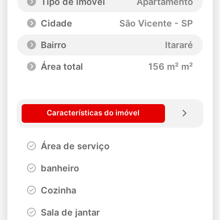
Tipo de imóvel
Apartamento
Cidade
São Vicente - SP
Bairro
Itararé
Área total
156 m² m²
Características do imóvel
Área de serviço
banheiro
Cozinha
Sala de jantar