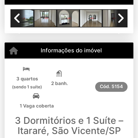
Previous
Next
Informações do imóvel
3 quartos
2 banh.
Cód.
5154
(sendo 1 suíte)
1 Vaga coberta
3 Dormitórios e 1 Suíte –
Itararé, São Vicente/SP