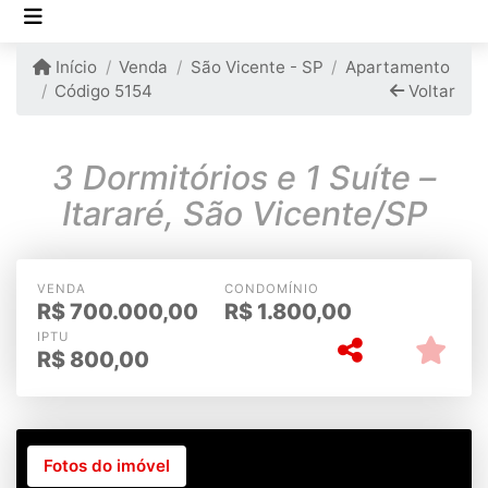
Início
Venda
São Vicente - SP
Apartamento
Código 5154
Voltar
3 Dormitórios e 1 Suíte –
Itararé, São Vicente/SP
VENDA
CONDOMÍNIO
R$
700.000,00
R$
1.800,00
IPTU
R$
800,00
Fotos do imóvel